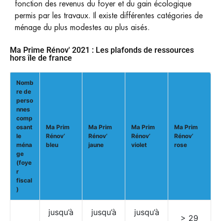
fonction des revenus du foyer et du gain écologique
permis par les travaux. Il existe différentes catégories de
ménage du plus modestes au plus aisés.
Ma Prime Rénov' 2021 : Les plafonds de ressources
hors île de france
Nomb
re de
perso
nnes
comp
osant
Ma Prim
Ma Prim
Ma Prim
Ma Prim
le
Rénov’
Rénov’
Rénov’
Rénov’
ména
bleu
jaune
violet
rose
ge
(foye
r
fiscal
)
jusqu’à
jusqu’à
jusqu’à
> 29